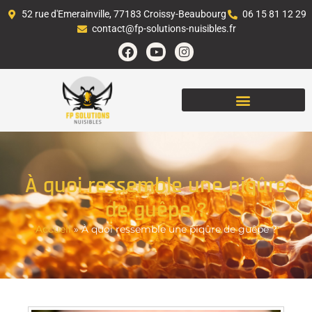
52 rue d'Emerainville, 77183 Croissy-Beaubourg
06 15 81 12 29
contact@fp-solutions-nuisibles.fr
À quoi ressemble une piqûre
de guêpe ?
Accueil
»
À quoi ressemble une piqûre de guêpe ?