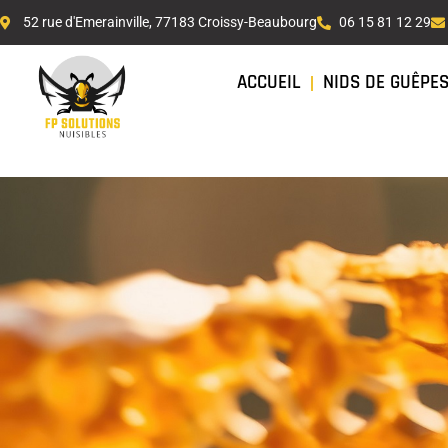
52 rue d'Emerainville, 77183 Croissy-Beaubourg
06 15 81 12 29
ACCUEIL
NIDS DE GUÊPE