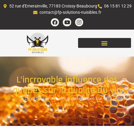
52 rue d'Emerainville, 77183 Croissy-Beaubourg
06 15 81 12 29
contact@fp-solutions-nuisibles.fr
L’incroyable influence des
guêpes sur la qualité du vin
Accueil
»
L’incroyable influence des guêpes sur la qualité du
vin